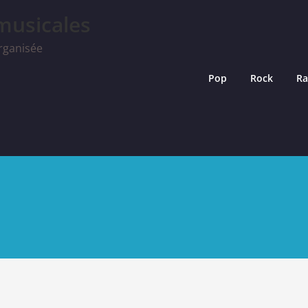
musicales
rganisée
Pop
Rock
R