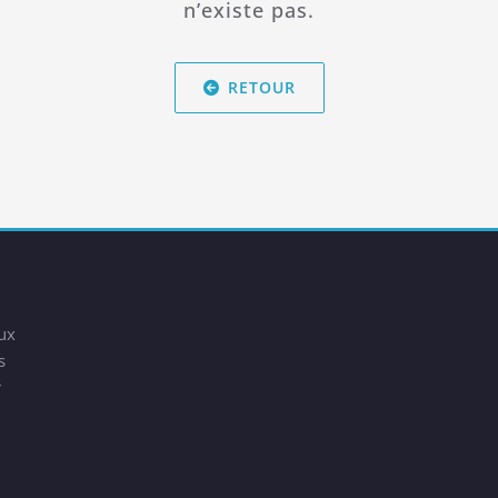
n’existe pas.
RETOUR
aux
s
r